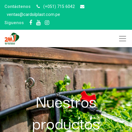
Contáctenos
(+051) 715 6042
v
entas@cardsilplast.com.pe
Síguenos
Nuestros
productos