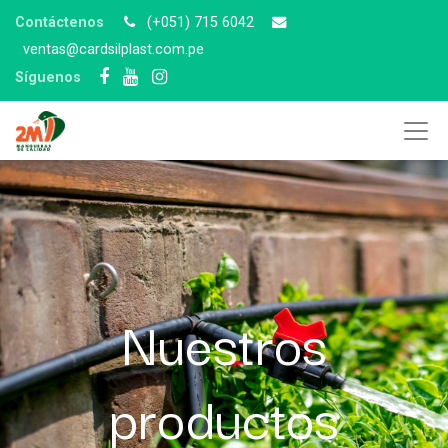
Contáctenos
(+051) 715 6042
v
entas@cardsilplast.com.pe
Síguenos
Nuestros
productos