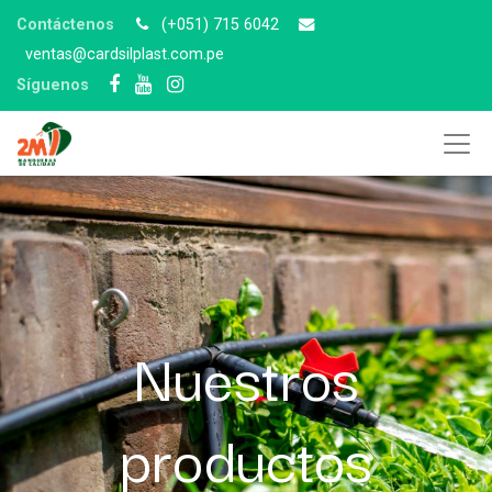
Contáctenos
(+051) 715 6042
v
entas@cardsilplast.com.pe
Síguenos
Nuestros
productos